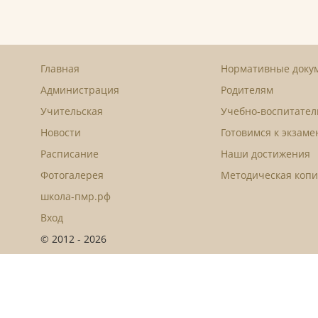
Главная
Нормативные доку
Администрация
Родителям
Учительская
Учебно-воспитател
Новости
Готовимся к экзам
Расписание
Наши достижения
Фотогалерея
Методическая копи
школа-пмр.рф
Вход
© 2012 - 2026