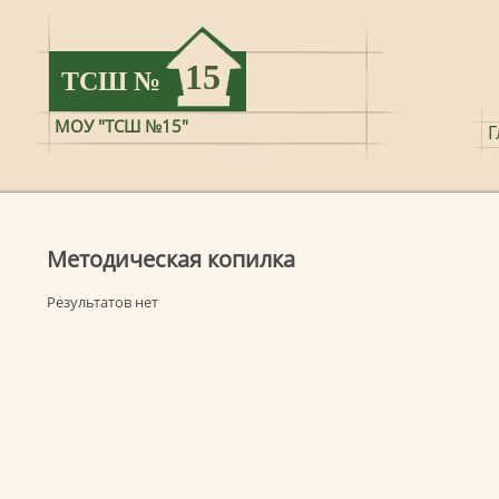
15
ТСШ
№
МОУ "ТСШ №15"
Г
Методическая копилка
Результатов нет